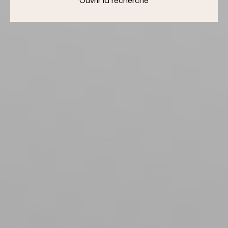
Ouvrir la recherche
Type d'offre
Location
Type de bien
Maison
Localisation
Loyer max (€/mois)
Surface min (m²)
Rechercher